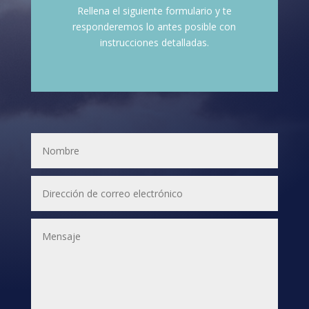
Rellena el siguiente formulario y te
responderemos lo antes posible con
instrucciones detalladas.