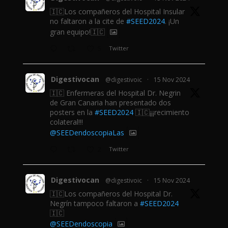
🇮🇨Los compañeros del Hospital Insular
no faltaron a la cite de
#SEED2024
. ¡Un
gran equipo!🇮🇨
5
Twitter
Digestivocan
@digestivoic
·
15 Nov 2024
🇮🇨 Enfermeras del Hospital Dr. Negrin
de Gran Canaria han presentado dos
posters en la
#SEED2024
🇮🇨¡¡¡recimiento
colateral!!!
@SEEDendoscopiaLas
2
Twitter
Digestivocan
@digestivoic
·
15 Nov 2024
🇮🇨Los compañeros del Hospital Dr.
Negrín tampoco faltaron a
#SEED2024
🇮🇨
@SEEDendoscopia