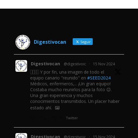
Digestivocan
Seguir
Digestivocan
@digestivoic
·
15 Nov 2024
🇮🇨 Y por fin, una imagen de todo el
equipo canario "reunido" en
#SEED2024
Médicos, enfermeros,... ¡Un gran equipo!
Costaba mucho reunirlos para la foto 😉.
Una gran experiencia y muchos
conocimientos transmitidos. Un placer haber
estado ahí.
1
Twitter
Digestivocan
@digestivoic
·
15 Nov 2024